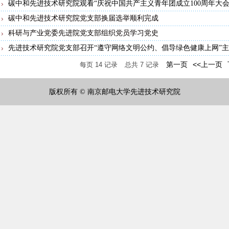
碳中和先进技术研究院观看“庆祝中国共产主义青年团成立100周年大会
碳中和先进技术研究院党支部换届选举顺利完成
科研与产业党委先进院党支部组织党员学习党史
先进技术研究院党支部召开“遵守网络文明公约、倡导绿色健康上网”
第一页
<<上一页
每页
14
记录
总共
7
记录
版权所有 © 南京邮电大学先进技术研究院