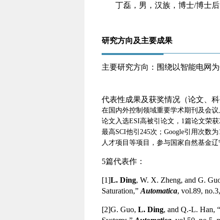
丁磊，男，汉族，博士
/博士
研究方向及主要成果
主要研究方向：围绕以智能电网为
代表性成果及获奖情况（论文、科
在国内外控制领域重要学术期刊及会议
论文入选
ESI
高被引论文，
1
篇论文荣获
最高
SCI
他引
245
次；
Google
引用次数为
人才项目等项目，参与国家自然基金辽
5篇代表作：
[1]
L. Ding
, W. X. Zheng, and G. Guo
Saturation,”
Automatica
, vol.89, no.
[2]
G. Guo,
L. Ding
, and Q.-L. Han, 