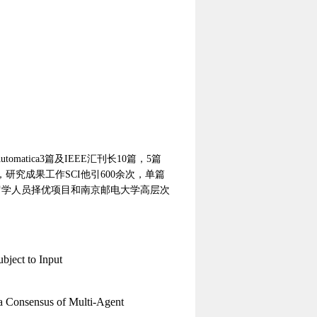
utomatica3
篇及
IEEE
汇刊长
10
篇，
5
篇
，研究成果工作
SCI
他引
600
余次，单篇
留学人员择优项目和南京邮电大学高层次
bject to Input
ta Consensus of Multi-Agent