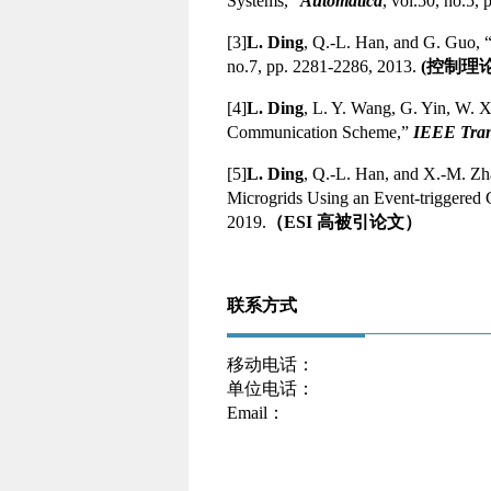
Systems,”
Automatica
, vol.50, no.5,
[3]
L. Ding
, Q.-L. Han, and G. Guo, 
no.7, pp. 2281-2286, 2013.
(
控制理
[4]
L. Ding
, L. Y. Wang, G. Yin, W. 
Communication Scheme,”
IEEE Tran
[5]
L. Ding
, Q.-L. Han, and X.-M. Zh
Microgrids Using an Event-triggere
2019.
（
ESI
高被引论文）
联系方式
移动电话：
单位电话：
Email
：