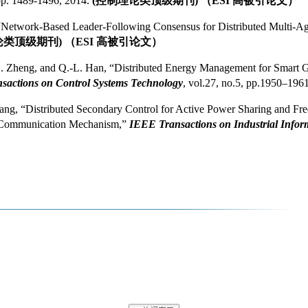
 pp. 1489-1496, 2014.
(
控制理论类顶级期刊
)
（
ESI
高被引论文）
“Network-Based Leader-Following Consensus for Distributed Multi-Ag
论类顶级期刊
)
（
ESI
高被引论文）
X. Zheng, and Q.-L. Han, “Distributed Energy Management for Smart G
sactions on Control Systems Technology
, vol.27, no.5, pp.1950
–
1961
ang, “Distributed Secondary Control for Active Power Sharing and Fre
d Communication Mechanism,”
IEEE Transactions on Industrial Infor