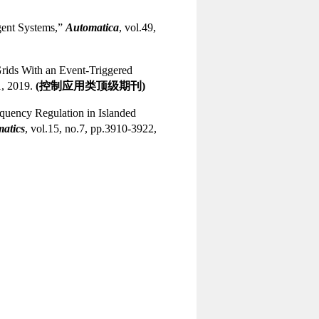
ent Systems,
”
Automatica
, vol.49,
rids With an Event-Triggered
, 2019.
(
控制应用类顶级期刊
)
quency Regulation in Islanded
matics
, vol.15, no.7, pp.3910-3922,