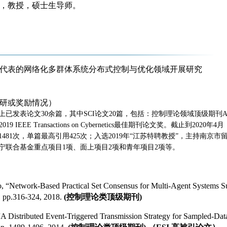
后，
教授，
硕士生导师
。
代表的网络化多群体系统分布式控制与优化领域开展研究
研或奖励情况）
上已发表论文
30
余篇，其中
SCI
论文
20
篇，包括：控制理论领域顶级期刊
A
2019 IEEE Transactions on Cybernetics
最佳期刊论文奖。截止到
2020
年
4
月
1481
次，单篇最高引用
425
次；
入选
2019
年
“
江苏特聘教授
”
，主持南京市
宁联合基金重点项目
1
项、面上项目
2
项和青年项目
2
项等。
, “Network-Based Practical Set Consensus for Multi-Agent Systems Su
3, pp.316-324, 2018.
(
控制理论类顶级期刊
)
“A Distributed Event-Triggered Transmission Strategy for Sampled-Da