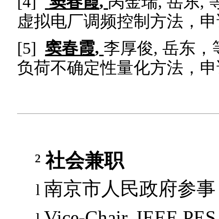
[4]
窦春霞
,
呙金瑞
,
岳东
,
虚拟电厂调频控制方法，申
[5]
窦春霞
,
李厚俊
,
岳东，
负荷不确定性量化方法，申
²
社会兼职
南京市人民政府参事
l
Vice-Chair, IEEE PES 
l