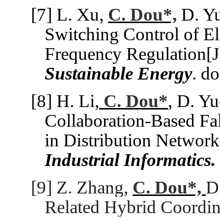
[7]
L. Xu,
C. Dou*,
D. Yu
Switching Control of El
Frequency Regulation[
Sustainable Energy
.
do
[8]
H. Li,
C. Dou*
, D. Y
Collaboration-Based Fal
in Distribution Network
Industrial Informatics.
[9]
Z. Zhang,
C. Dou*,
D
Related Hybrid Coordin