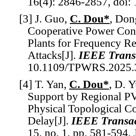
16(4
): 2846-2857, doi
[3]
J
.
Guo,
C
.
Dou*
, Don
Cooperative Power Contr
Plants for Frequency R
Attacks[J].
IEEE Transa
10.1109/TPWRS.2025.
[4]
T
.
Yan,
C
.
Dou
*
, D
.
Y
Support by Regional P
Physical Topological C
Delay
[J].
IEEE Transact
15, no. 1, pp. 581-594,