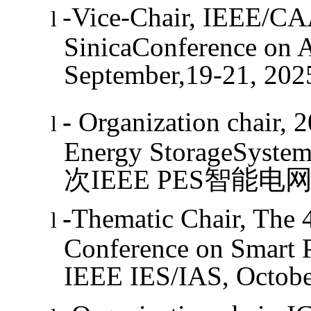
-
Vice-Chair,
IEEE/CAA
l
SinicaConference on A
September,19-21, 202
-
Organization chair,
2
l
Energy StorageSyste
次
IEEE
PES
智能电
-
Thematic Chair, The 4
l
Conference on Smart 
IEEE IES/IAS, Octobe