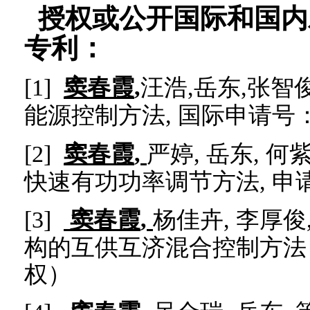
授权或公开国际和国内
：
专利
[1]
窦春霞
,
汪浩
,
岳东
,
张智
能源控制方法
,
国际申请号
[2]
窦春霞
,
严婷
,
岳东
,
何
快速有功功率调节方法
,
申
[3]
窦春霞
,
杨佳卉
,
李厚俊
构的互供互济混合控制方法
权）