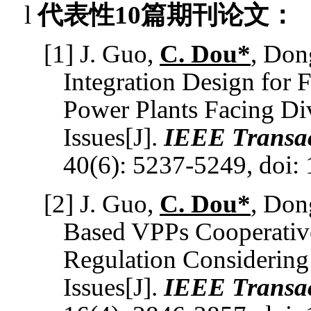
l
代表性
10
篇
期刊论文
：
[1]
J
.
Guo,
C
.
Dou*
, Don
Integration Design for 
Power Plants Facing D
Issues[J].
IEEE Transac
40(6): 5
237-5249, doi:
[2]
J
.
Guo,
C
.
Dou*
, Don
Based VPPs Cooperativ
Regulation Considerin
Issues[J].
IEEE Transac