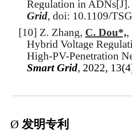
Regulation in ADNs[J]
Grid
, doi: 10.1109/TS
[10]
Z. Zhang,
C. Dou*,
,
Hybrid Voltage Regulat
High-PV-Penetration N
Smart Grid
,
2022, 13(4
Ø
发明专利