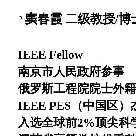
窦春霞
二级教授
/
博
²
I
EEE Fellow
南京市人民政府参事
俄罗斯工程院院士外
IEEE PES
（中国区）
入选全球前
2%
顶尖科