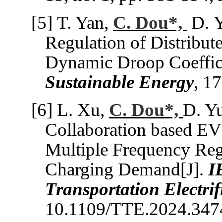
[5]
T.
Yan,
C. Dou*,
D
.
Y
Regulation of Distribut
Dynamic Droop Coeffic
Sustainable Energy
,
17
[6]
L. Xu,
C. Dou*,
D. Yu
Collaboration based EV
Multiple Frequency Reg
Charging Demand
[J]
.
I
Transportation Electrif
10.1109/TTE.2024.347