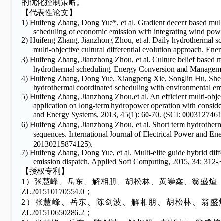
的优化控制策略。
【代表性论文】
1)
Huifeng Zhang, Dong Yue*, et al. Gradient decent based multi-
scheduling of economic emission with integrating wind pow
2)
Huifeng Zhang, Jianzhong Zhou, et al. Daily hydrothermal s
multi-objective cultural differential evolution approach
3)
Huifeng Zhang, Jianzhong Zhou, et al. Culture belief based mu
hydrothermal scheduling. Energy Conversion and Mana
4)
Huifeng Zhang, Dong Yue, Xiangpeng Xie, Songlin Hu, Sheng
hydrothermal coordinated scheduling with environmental em
5)
Huifeng Zhang, Jianzhong Zhou,et al. An efficient multi-objec
application on long-term hydropower operation with consider
and Energy Systems, 2013, 45(1): 60-70. (SCI: 000312
6)
Huifeng Zhang, Jianzhong Zhou, et al. Short term hydrothermal
sequences. International Journal of Electrical Power and
20130215874125).
7)
Huifeng Zhang, Dong Yue, et al. Multi-elite guide hybrid dif
emission dispatch. Applied Soft Computing, 2015, 34: 312-
【授权专利】
1）张慧峰、岳东、解相朋、胡松林、黄崇鑫、翁盛煊，有
ZL201510170554.0；
2）张慧峰、岳东、陈剑波、解相朋、胡松林、翁盛煊，
ZL201510650286.2；