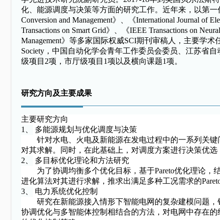
化、能源调度与决策等方面的研究工作。近年来，以第一
Conversion and Management
》、《
International Journal of E
Transactions on Smart Grid
》、《
IEEE Transactions on Neura
Management
》等多家国际权威
SCI
期刊审稿人，主要学术
Society
，中国自动化学会青年工作委员会委员、江苏省自
级项目
2
项，市厅级项目
1
项以及横向课题
1
项。
研究方向及主要成果
主要研究方向
1、
多能源规划与优化调度与决策
针对水电、火电及新能源在发电过程中的一系列关键
对其求解。同时，在此基础上，对调度方案进行决策优选
2、
多目标优化理论和方法研究
为了协调均衡多个优化目标，基于
Pareto优化理
进化算法对其进行求解，推求出满足多种工况需求的Paret
3、
电力系统优化控制
研究在新能源接入情形下智能电网的复杂建模问题，
协调优化与多智能体控制相结合的方法，对电网中存在的