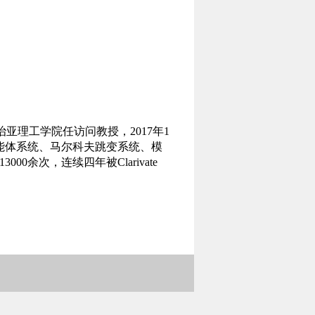
治亚理工学院任访问教授，
2017
年
1
能体系统、马尔科夫跳变系统、模
13000
余次，连续四年被
Clarivate