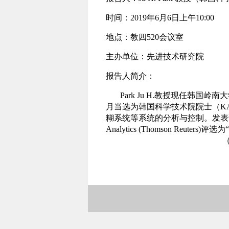
时间：
2019
年
6
月
6
日上午
10:00
地点：教四
520
会议室
主办单位：先进技术研究院
报告人简介：
Park Ju H.
教授现任韩国岭南大
月当选为韩国科学技术院院士（
K
糊系统等系统的分析与控制。发表
Analytics (Thomson Reuters)
评选为
（撰稿：袁春蕾