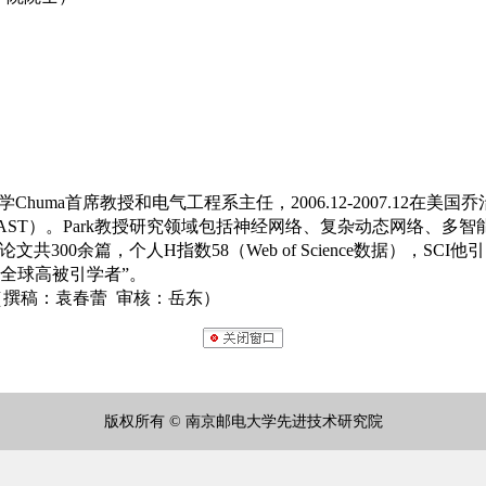
学
Chuma
首席教授和电气工程系主任，
2006.12-2007.12
在美国乔
AST
）。
Park
教授研究领域包括神经网络、复杂动态网络、多智
论文共
300
余篇，个人
H
指数
58
（
Web of Science
数据），
SCI
他引
“全球高被引学者”。
 审核：岳东）
版权所有 © 南京邮电大学先进技术研究院